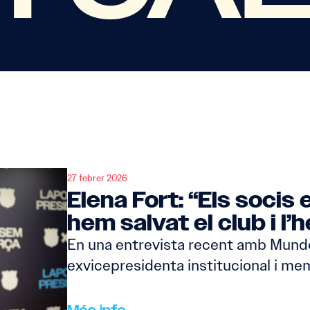
27 febrer 2026
Elena Fort: “Els socis 
hem salvat el club i l
En una entrevista recent amb Mundo
exvicepresidenta institucional i m