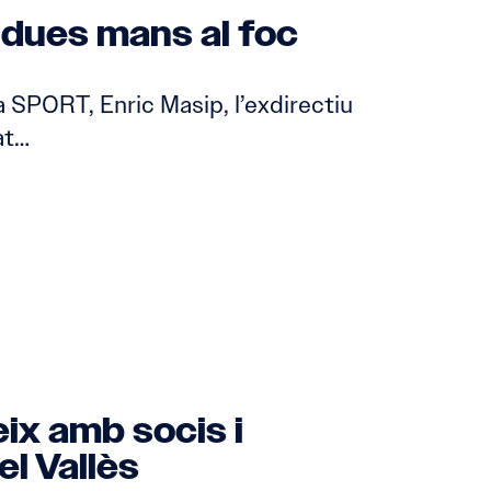
s dues mans al foc
a SPORT, Enric Masip, l’exdirectiu
at…
ix amb socis i
l Vallès