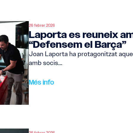
26 febrer 2026
Laporta es reuneix am
“Defensem el Barça”
Joan Laporta ha protagonitzat aques
amb socis…
Més info
26 febrer 2026