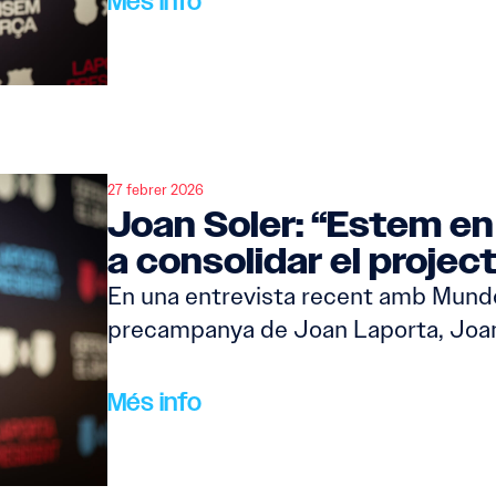
Més info
27 febrer 2026
Joan Soler: “Estem en
a consolidar el projec
En una entrevista recent amb Mundo
precampanya de Joan Laporta, Joan
Més info