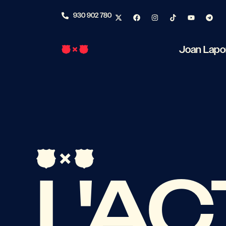
930 902 780
Joan Lapo
L'A