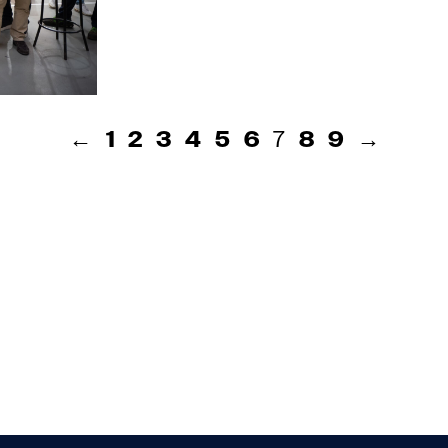
←
1
2
3
4
5
6
8
9
→
7