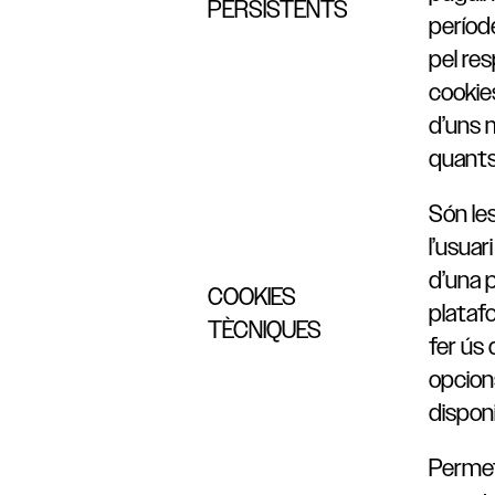
PERSISTENTS
períod
pel re
cookies
d’uns 
quants
Són le
l’usuar
d’una 
COOKIES
platafo
TÈCNIQUES
fer ús 
opcion
dispon
Permet