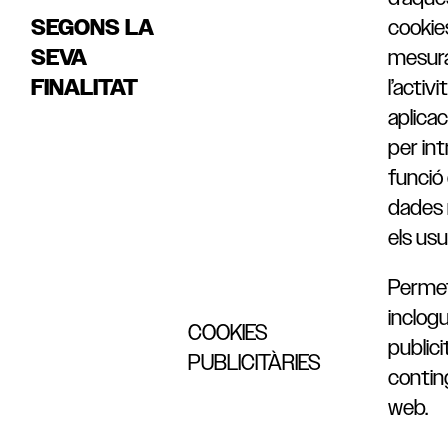
SEGONS LA
cookies
SEVA
mesur
FINALITAT
l’activi
aplica
per int
funció 
dades r
els usu
Permet
inclogu
COOKIES
publici
PUBLICITÀRIES
contin
web.