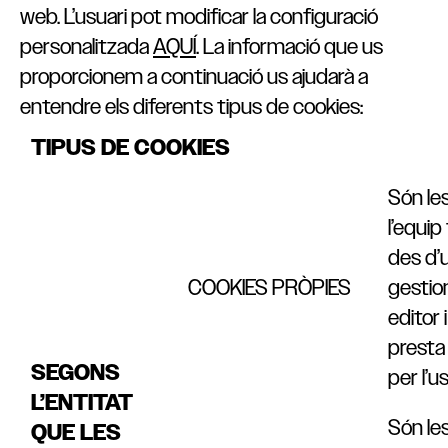
web. L’usuari pot modificar la configuració
personalitzada
AQUÍ
. La informació que us
proporcionem a continuació us ajudarà a
entendre els diferents tipus de cookies:
TIPUS DE COOKIES
Són les
l’equip
des d’
COOKIES PRÒPIES
gestio
editor 
presta e
SEGONS
per l’us
L’ENTITAT
Són les
QUE LES