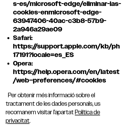
s-es/microsoft-edge/eliminar-las-
cookies-enmicrosoft-edge-
63947406-40ac-c3b8-57b9-
2a946a29ae09
Safari:
https://support.apple.com/kb/ph
17191?locale=es_ES
Opera:
https://help.opera.com/en/latest
/web
–
preferences/#cookies
Per obtenir més informació sobre el
tractament de les dades personals, us
recomanem visitar l’apartat
Política de
privacitat
.