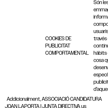
Són le
emma
inform
compo
usuari
COOKIES DE
través 
PUBLICITAT
contin
COMPORTAMENTAL
hàbits
cosa 
desenv
especí
publici
d’aque
Addicionalment, ASSOCIACIÓ CANDIDATURA
JOAN LAPORTA I JUNTA DIRECTIVA us