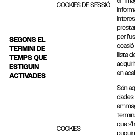
emmag
COOKIES DE SESSIÓ
inform
intere
prestar 
per l’u
SEGONS EL
ocasió
TERMINI DE
llista 
TEMPS QUE
adquiri
ESTIGUIN
en acab
ACTIVADES
Són aq
dades 
emmag
termin
que s’h
COOKIES
puguin