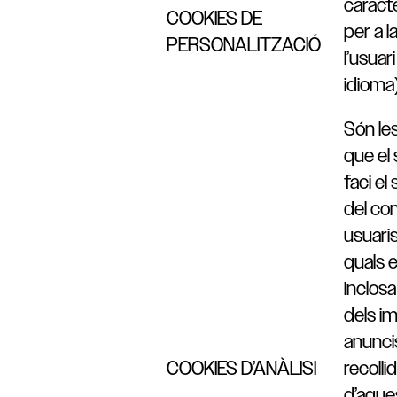
caract
COOKIES DE
per a l
PERSONALITZACIÓ
l’usuari
idioma)
Són le
que el
faci el 
del co
usuaris
quals 
inclosa
dels i
anunci
COOKIES D’ANÀLISI
recolli
d’aque