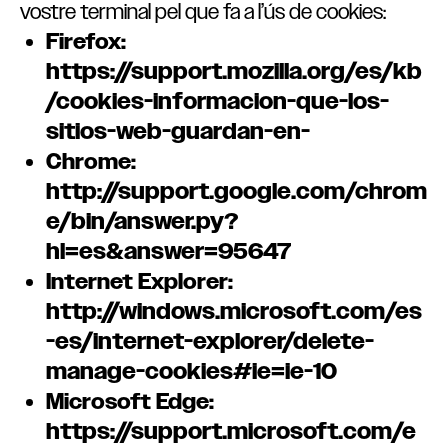
vostre terminal pel que fa a l’ús de cookies:
Firefox:
https://support.mozilla.org/es/kb
/cookies-informacion-que-los-
sitios-web-guardan-en-
Chrome:
http://support.google.com/chrom
e/bin/answer.py?
hl=es&answer=95647
Internet Explorer:
http://windows.microsoft.com/es
-es/internet-explorer/delete-
manage-cookies#ie=ie-10
Microsoft Edge:
https://support.microsoft.com/e