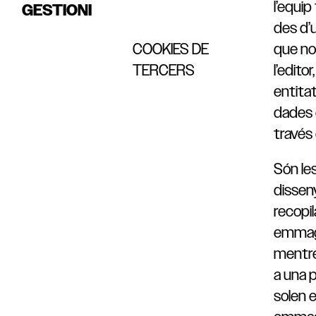
l’equip
GESTIONI
des d’
COOKIES DE
que no
TERCERS
l’editor
entitat
dades 
través 
Són le
dissen
recopila
emmag
mentre
a una 
solen 