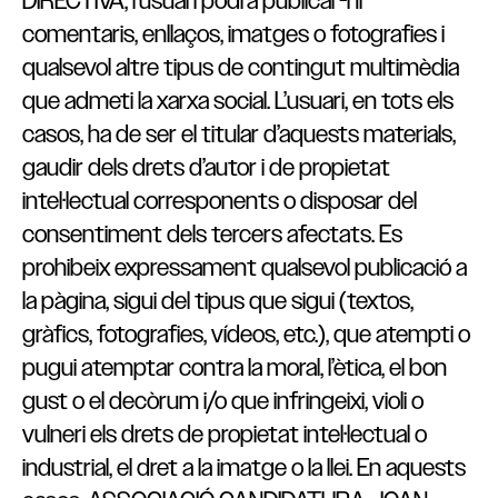
DIRECTIVA, l’usuari podrà publicar-hi
comentaris, enllaços, imatges o fotografies i
qualsevol altre tipus de contingut multimèdia
que admeti la xarxa social. L’usuari, en tots els
casos, ha de ser el titular d’aquests materials,
gaudir dels drets d’autor i de propietat
intel·lectual corresponents o disposar del
consentiment dels tercers afectats. Es
prohibeix expressament qualsevol publicació a
la pàgina, sigui del tipus que sigui (textos,
gràfics, fotografies, vídeos, etc.), que atempti o
pugui atemptar contra la moral, l’ètica, el bon
gust o el decòrum i/o que infringeixi, violi o
vulneri els drets de propietat intel·lectual o
industrial, el dret a la imatge o la llei. En aquests