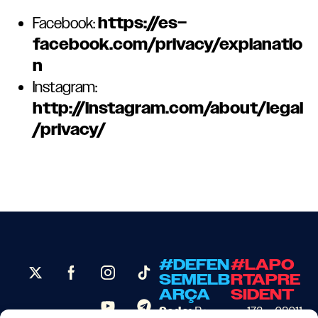
https://es
–
Facebook:
facebook.com/privacy/explanatio
n
Instagram:
http://instagram.com/about/legal
/privacy/
#DEFEN
#LAPO
SEMELB
RTAPRE
ARÇA
SIDENT
Sede:
Provenza, 173 – 08011